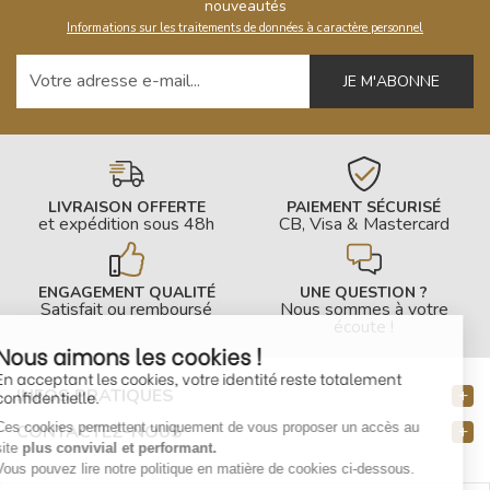
nouveautés
Informations sur les traitements de données à caractère personnel
Votre adresse e-mail
LIVRAISON OFFERTE
PAIEMENT SÉCURISÉ
et expédition sous 48h
CB, Visa & Mastercard
ENGAGEMENT QUALITÉ
UNE QUESTION ?
Satisfait ou remboursé
Nous sommes à votre
écoute !
Nous aimons les cookies !
En acceptant les cookies, votre identité reste totalement
INFOS PRATIQUES
confidentielle.
Ces cookies permettent uniquement de vous proposer un accès au
CONTACTEZ-NOUS
site
plus convivial et performant.
Vous pouvez lire notre politique en matière de cookies ci-dessous.