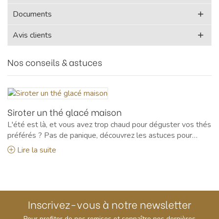
Documents
Avis clients
Nos conseils & astuces
Siroter un thé glacé maison
L'été est là, et vous avez trop chaud pour déguster vos thés
préférés ? Pas de panique, découvrez les astuces pour
réaliser un délicieux thé glacé maison !
Lire la suite
Inscrivez-vous à notre newsletter
Pour profiter de nos remises et connaître nos dernières