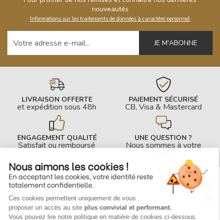
nouveautés
Informations sur les traitements de données à caractère personnel
Votre adresse e-mail
LIVRAISON OFFERTE
PAIEMENT SÉCURISÉ
et expédition sous 48h
CB, Visa & Mastercard
ENGAGEMENT QUALITÉ
UNE QUESTION ?
Satisfait ou remboursé
Nous sommes à votre
écoute !
Nous aimons les cookies !
En acceptant les cookies, votre identité reste
INFOS PRATIQUES
totalement confidentielle.
Ces cookies permettent uniquement de vous
CONTACTEZ-NOUS
proposer un accès au site
plus convivial et performant.
Vous pouvez lire notre politique en matière de cookies ci-dessous.