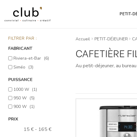
PETIT-D
FILTRER PAR :
Accueil
PETIT-DÉJEUNER
C
FABRICANT
CAFETIÈRE FI
Riviera-et-Bar
(6)
Au petit-déjeuner, au bureau 
Siméo
(3)
PUISSANCE
1000 W
(1)
950 W
(5)
900 W
(1)
PRIX
15 € - 165 €