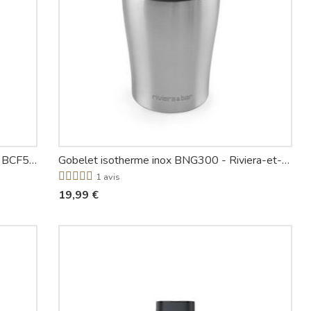
Cafetière filtre isotherme programmable BCF580 - Riviera-et-Bar
Gobelet isotherme inox BNG300 - Riviera-et-Bar
1 avis
19,99 €