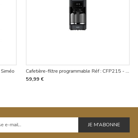
- Siméo
Cafetière-filtre programmable​ Réf : CFP215​ - Simèo
59,99 €
 e-mail