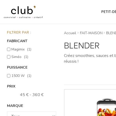
PETIT-D
FILTRER PAR :
Accueil
FAIT-MAISON
BLEN
FABRICANT
BLENDER
Magimix
(1)
Créez smoothies, sauces et 
Siméo
(1)
réussis !
PUISSANCE
1500 W
(1)
PRIX
45 € - 360 €
MARQUE