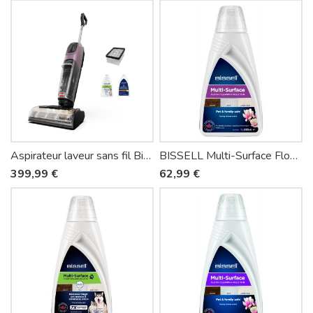
Aspirateur laveur sans fil Bissell CrossWave OmniForce EdgeFind Select 4330N
BISSELL Multi-Surface Floor Cleaning Solution – Détergent sols multi-surfaces 1 L x6
399,99 €
62,99 €