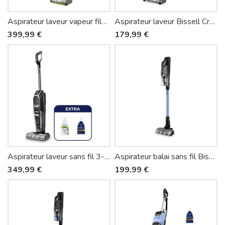
Aspirateur laveur vapeur filaire 3-en-1 Bissell CrossWave HydroSteam Pet Select 3527N
Aspirateur laveur Bissell CrossWave HF2 Select 3847N
399,99 €
179,99 €
Aspirateur laveur sans fil 3-en-1 Bissell CrossWave OmniForce Edge Select 3999N
Aspirateur balai sans fil Bissell PowerClean FurFinder Select 4090N
349,99 €
199,99 €