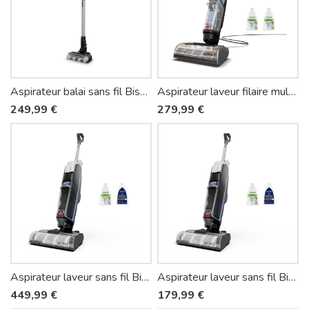
Aspirateur balai sans fil Bissell PowerClean FurGuard Select 4093N
Aspirateur laveur filaire multi-surface Bissell CrossWave EdgeFind Select 4136N
249,99 €
279,99 €
Aspirateur laveur sans fil Bissell CrossWave HydroScrub Select 4284N
Aspirateur laveur sans fil Bissell CrossWave Edge Cordless Select 4328N
449,99 €
179,99 €