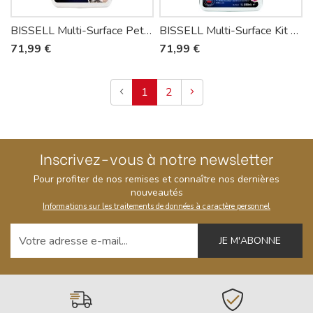
BISSELL Multi-Surface Pet avec Febreze – Détergent sols animaux 1 L x6
BISSELL Multi-Surface Kit Value Pack – Kit entretien CrossWave 2 x 1 L + Brushroll + Filtre x2
71,99 €
71,99 €
Précédent
Suivant
1
2
Inscrivez-vous à notre newsletter
Pour profiter de nos remises et connaître nos dernières
nouveautés
Informations sur les traitements de données à caractère personnel
Votre adresse e-mail