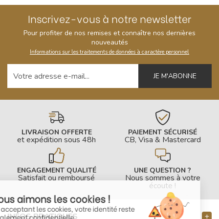
Inscrivez-vous à notre newsletter
Pour profiter de nos remises et connaître nos dernières
nouveautés
Informations sur les traitements de données à caractère personnel
Votre adresse e-mail
LIVRAISON OFFERTE
PAIEMENT SÉCURISÉ
et expédition sous 48h
CB, Visa & Mastercard
ENGAGEMENT QUALITÉ
UNE QUESTION ?
Satisfait ou remboursé
Nous sommes à votre
écoute !
Nous aimons les cookies !
En acceptant les cookies, votre identité reste
INFOS PRATIQUES
totalement confidentielle.