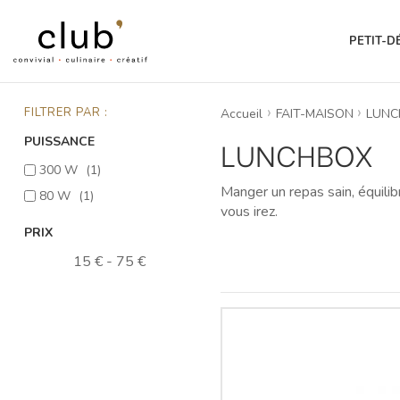
PETIT-D
FILTRER PAR :
Accueil
FAIT-MAISON
LUNC
PUISSANCE
LUNCHBOX
300 W
(1)
Manger un repas sain, équili
80 W
(1)
vous irez.
PRIX
15 € - 75 €