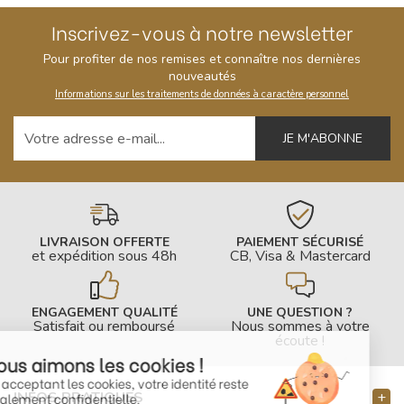
Inscrivez-vous à notre newsletter
Pour profiter de nos remises et connaître nos dernières
nouveautés
Informations sur les traitements de données à caractère personnel
Votre adresse e-mail
LIVRAISON OFFERTE
PAIEMENT SÉCURISÉ
et expédition sous 48h
CB, Visa & Mastercard
ENGAGEMENT QUALITÉ
UNE QUESTION ?
Satisfait ou remboursé
Nous sommes à votre
écoute !
Nous aimons les cookies !
En acceptant les cookies, votre identité reste
INFOS PRATIQUES
totalement confidentielle.