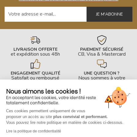
Votre adresse e-mail
LIVRAISON OFFERTE
PAIEMENT SÉCURISÉ
et expédition sous 48h
CB, Visa & Mastercard
ENGAGEMENT QUALITÉ
UNE QUESTION ?
Satisfait ou remboursé
Nous sommes à votre
écoute !
Nous aimons les cookies !
En acceptant les cookies, votre identité reste
INFOS PRATIQUES
totalement confidentielle.
Ces cookies permettent uniquement de vous
CONTACTEZ-NOUS
proposer un accès au site
plus convivial et performant.
Vous pouvez lire notre politique en matière de cookies ci-dessous.
Lire la politique de confidentialité
© 2026 www.club-electromenager.fr -
Mentions légales
-
Politique de