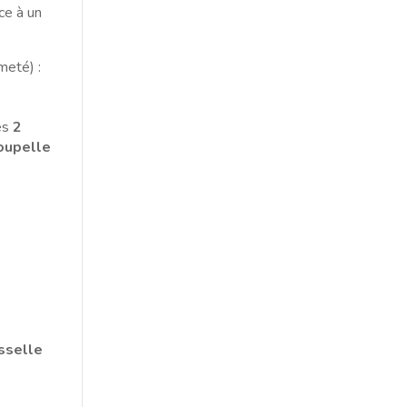
ce à un
meté) :
Ses
2
oupelle
isselle