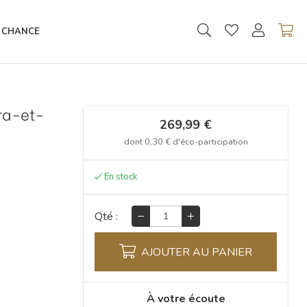
 CHANCE
ra-et-
269,99 €
dont
0,30 €
d'éco-participation
Qté :
AJOUTER AU PANIER
À votre écoute