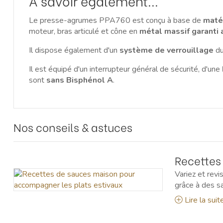
A savoir également...
Le presse-agrumes PPA760 est conçu à base de
maté
moteur, bras articulé et cône en
métal massif
garanti 
Il dispose également d'un
système de verrouillage
du
Il est équipé d'un interrupteur général de sécurité, d'une
sont
sans Bisphénol A
.
Nos conseils & astuces
Recettes
estivaux
Variez et revi
grâce à des s
Lire la suit