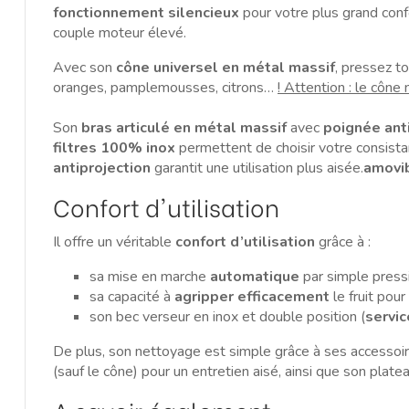
fonctionnement silencieux
pour votre plus grand confo
couple moteur élevé.
Avec son
cône universel en métal massif
, pressez t
oranges, pamplemousses, citrons…
! Attention : le cône
Son
bras articulé en métal massif
avec
poignée ant
filtres 100% inox
permettent de choisir votre consista
antiprojection
garantit une utilisation plus aisée.
amovi
Confort d'utilisation
Il offre un véritable
confort
d’utilisation
grâce à :
sa mise en marche
automatique
par simple pressi
sa capacité à
agripper efficacement
le fruit pour
son bec verseur en inox et double position (
servic
De plus, son nettoyage est simple grâce à ses accessoi
(sauf le cône) pour un entretien aisé, ainsi que son plat