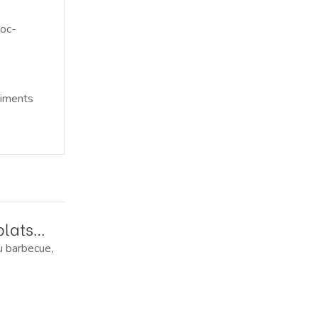
loc-
liments
plats
au barbecue,