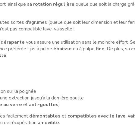
rt, ainsi que sa
rotation régulière
quelle que soit la charge grâ
outes sortes d'agrumes (quelle que soit leur dimension et leur fer
 n'est pas compatible lave-vaisselle !
idérapante
vous assure une utilisation sans le moindre effort. 
nce préférée : jus à pulpe
épaisse
ou à pulpe
fine
. De plus, sa
c
ble
.
on sur la poignée
 une extraction jusqu’à la dernière goutte
e au verre
et
anti-gouttes
)
res facilement
démontables
et
compatibles
avec le lave-va
eau de récupération
amovible
.