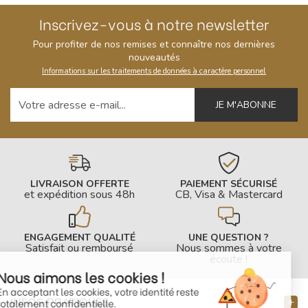
Inscrivez-vous à notre newsletter
Pour profiter de nos remises et connaître nos dernières
nouveautés
Informations sur les traitements de données à caractère personnel
Votre adresse e-mail
LIVRAISON OFFERTE
PAIEMENT SÉCURISÉ
et expédition sous 48h
CB, Visa & Mastercard
ENGAGEMENT QUALITÉ
UNE QUESTION ?
Satisfait ou remboursé
Nous sommes à votre
écoute !
Nous aimons les cookies !
En acceptant les cookies, votre identité reste
INFOS PRATIQUES
totalement confidentielle.