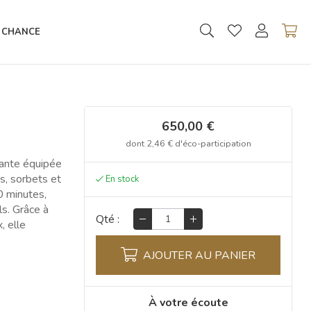
 CHANCE
650,00 €
dont
2,46 €
d'éco-participation
mante équipée
s, sorbets et
0 minutes,
s. Grâce à
Qté :
, elle
AJOUTER AU PANIER
À votre écoute