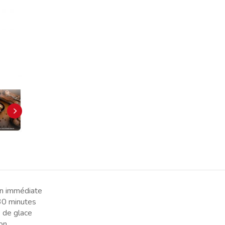
ion immédiate
 30 minutes
 de glace
on