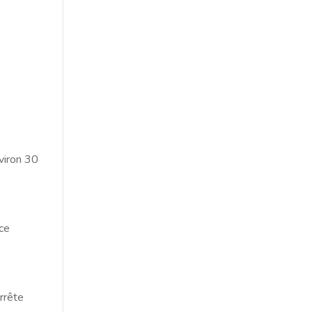
viron 30
ace
rrête