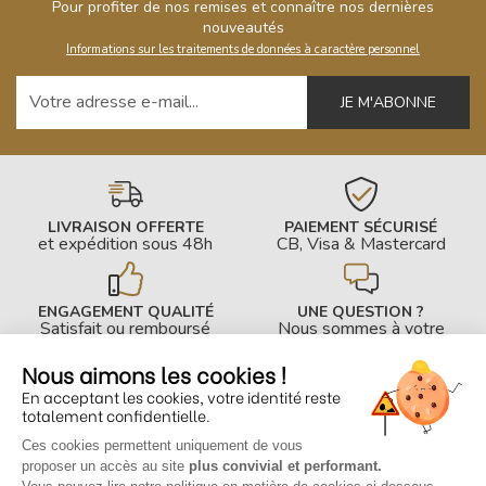
Pour profiter de nos remises et connaître nos dernières
nouveautés
Informations sur les traitements de données à caractère personnel
Votre adresse e-mail
LIVRAISON OFFERTE
PAIEMENT SÉCURISÉ
et expédition sous 48h
CB, Visa & Mastercard
ENGAGEMENT QUALITÉ
UNE QUESTION ?
Satisfait ou remboursé
Nous sommes à votre
écoute !
Nous aimons les cookies !
En acceptant les cookies, votre identité reste
INFOS PRATIQUES
totalement confidentielle.
Ces cookies permettent uniquement de vous
CONTACTEZ-NOUS
proposer un accès au site
plus convivial et performant.