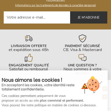
nouveautés
Informations sur les traitements de données à caractère personnel
Votre adresse e-mail
LIVRAISON OFFERTE
PAIEMENT SÉCURISÉ
et expédition sous 48h
CB, Visa & Mastercard
ENGAGEMENT QUALITÉ
UNE QUESTION ?
Satisfait ou remboursé
Nous sommes à votre
écoute !
Nous aimons les cookies !
En acceptant les cookies, votre identité reste
INFOS PRATIQUES
totalement confidentielle.
Ces cookies permettent uniquement de vous
CONTACTEZ-NOUS
proposer un accès au site
plus convivial et performant.
Vous pouvez lire notre politique en matière de cookies ci-dessous.