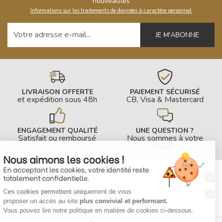
nouveautés
Informations sur les traitements de données à caractère personnel
Votre adresse e-mail
LIVRAISON OFFERTE
PAIEMENT SÉCURISÉ
et expédition sous 48h
CB, Visa & Mastercard
ENGAGEMENT QUALITÉ
UNE QUESTION ?
Satisfait ou remboursé
Nous sommes à votre
écoute !
Nous aimons les cookies !
En acceptant les cookies, votre identité reste
INFOS PRATIQUES
totalement confidentielle.
Ces cookies permettent uniquement de vous
CONTACTEZ-NOUS
proposer un accès au site
plus convivial et performant.
Vous pouvez lire notre politique en matière de cookies ci-dessous.