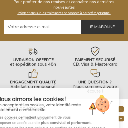
Pour profiter de nos remises et connaître nos dernières
nouveautés
Informations sur les traitements de données à caractère personnel
Votre adresse e-mail
LIVRAISON OFFERTE
PAIEMENT SÉCURISÉ
et expédition sous 48h
CB, Visa & Mastercard
ENGAGEMENT QUALITÉ
UNE QUESTION ?
Satisfait ou remboursé
Nous sommes à votre
écoute !
Nous aimons les cookies !
En acceptant les cookies, votre identité reste
INFOS PRATIQUES
totalement confidentielle.
Ces cookies permettent uniquement de vous
CONTACTEZ-NOUS
proposer un accès au site
plus convivial et performant.