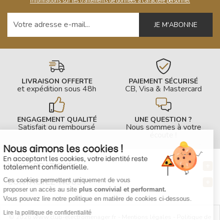
Informations sur les traitements de données à caractère personnel
Votre adresse e-mail
LIVRAISON OFFERTE
PAIEMENT SÉCURISÉ
et expédition sous 48h
CB, Visa & Mastercard
ENGAGEMENT QUALITÉ
UNE QUESTION ?
Satisfait ou remboursé
Nous sommes à votre
écoute !
Nous aimons les cookies !
En acceptant les cookies, votre identité reste
INFOS PRATIQUES
totalement confidentielle.
Ces cookies permettent uniquement de vous
CONTACTEZ-NOUS
proposer un accès au site
plus convivial et performant.
Vous pouvez lire notre politique en matière de cookies ci-dessous.
Lire la politique de confidentialité
© 2026 www.club-electromenager.fr -
Mentions légales
-
Politique de