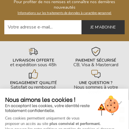
Pour profiter de nos remises et connaître nos dernières
nouveautés
Informations sur les traitements de données à caractère personnel
Votre adresse e-mail
LIVRAISON OFFERTE
PAIEMENT SÉCURISÉ
et expédition sous 48h
CB, Visa & Mastercard
ENGAGEMENT QUALITÉ
UNE QUESTION ?
Satisfait ou remboursé
Nous sommes à votre
écoute !
Nous aimons les cookies !
En acceptant les cookies, votre identité reste
INFOS PRATIQUES
totalement confidentielle.
Ces cookies permettent uniquement de vous
CONTACTEZ-NOUS
proposer un accès au site
plus convivial et performant.