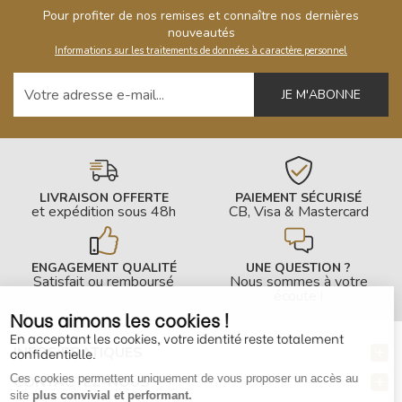
Pour profiter de nos remises et connaître nos dernières
nouveautés
Informations sur les traitements de données à caractère personnel
Votre adresse e-mail
LIVRAISON OFFERTE
PAIEMENT SÉCURISÉ
et expédition sous 48h
CB, Visa & Mastercard
ENGAGEMENT QUALITÉ
UNE QUESTION ?
Satisfait ou remboursé
Nous sommes à votre
écoute !
Nous aimons les cookies !
En acceptant les cookies, votre identité reste totalement
INFOS PRATIQUES
confidentielle.
Ces cookies permettent uniquement de vous proposer un accès au
CONTACTEZ-NOUS
site
plus convivial et performant.