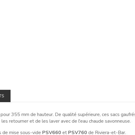
TS
our 355 mm de hauteur. De qualité supérieure, ces sacs gaufrés
s les retourner et de les laver avec de l'eau chaude savonneuse.
s de mise sous-vide
PSV660
et
PSV760
de Riviera-et-Bar.