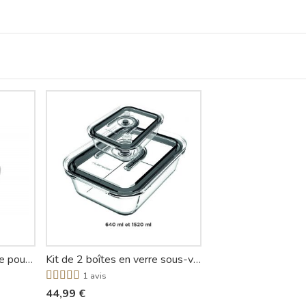
Pack 2 rouleaux sous-vide pour PSV660 et PSV760 - Riviera-et-Bar
Kit de 2 boîtes en verre sous-vide pour PSV660 et PSV760 - Riviera-et-Bar
1 avis
44,99 €