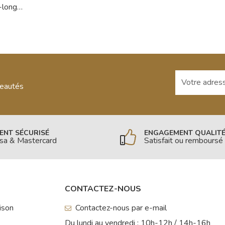
Grille-pain 2 fentes extra-longues QGP480 - Riviera-et-Bar
Votre adresse
veautés
ENT SÉCURISÉ
ENGAGEMENT QUALIT
isa & Mastercard
Satisfait ou remboursé
CONTACTEZ-NOUS
aison
Contactez-nous par e-mail
Du lundi au vendredi : 10h-12h / 14h-16h