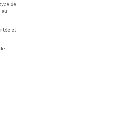
 type de
é au
ontée et
lle