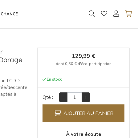
 CHANCE
r
129,99 €
 Dorage
dont
0,30 €
d'éco-participation
ran LCD, 3
ntée/descente
daptés à
Qté :
AJOUTER AU PANIER
À votre écoute