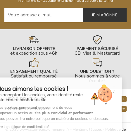
Informations sur les traitements de données à caractère personnel
Votre adresse e-mail
LIVRAISON OFFERTE
PAIEMENT SÉCURISÉ
et expédition sous 48h
CB, Visa & Mastercard
ENGAGEMENT QUALITÉ
UNE QUESTION ?
Satisfait ou remboursé
Nous sommes à votre
écoute !
Nous aimons les cookies !
En acceptant les cookies, votre identité reste
INFOS PRATIQUES
totalement confidentielle.
Ces cookies permettent uniquement de vous
CONTACTEZ-NOUS
proposer un accès au site
plus convivial et performant.
Vous pouvez lire notre politique en matière de cookies ci-dessous.
Lire la politique de confidentialité
© 2026 www.club-electromenager.fr -
Mentions légales
-
Politique de