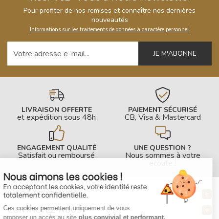
Pour profiter de nos remises et connaître nos dernières
nouveautés
Informations sur les traitements de données à caractère personnel
Votre adresse e-mail
LIVRAISON OFFERTE
PAIEMENT SÉCURISÉ
et expédition sous 48h
CB, Visa & Mastercard
ENGAGEMENT QUALITÉ
UNE QUESTION ?
Satisfait ou remboursé
Nous sommes à votre
écoute !
Nous aimons les cookies !
En acceptant les cookies, votre identité reste
INFOS PRATIQUES
totalement confidentielle.
Ces cookies permettent uniquement de vous
CONTACTEZ-NOUS
proposer un accès au site
plus convivial et performant.