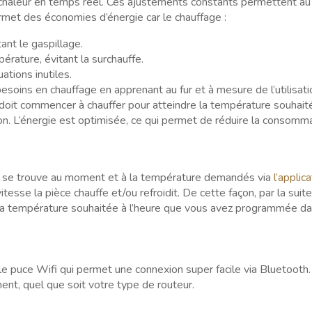
la chaleur en temps réel. Ces ajustements constants permettent au
rmet des économies d’énergie car le chauffage :
tant le gaspillage.
ature, évitant la surchauffe.
ations inutiles.
esoins en chauffage en apprenant au fur et à mesure de l’utilisati
l doit commencer à chauffer pour atteindre la température souhait
on. L’énergie est optimisée, ce qui permet de réduire la consomm
 il se trouve au moment et à la température demandés via
l’applica
esse la pièce chauffe et/ou refroidit. De cette façon, par la suite 
 la température souhaitée à l’heure que vous avez programmée d
lle puce Wifi qui permet une connexion super facile via Bluetooth.
ent, quel que soit votre type de routeur.