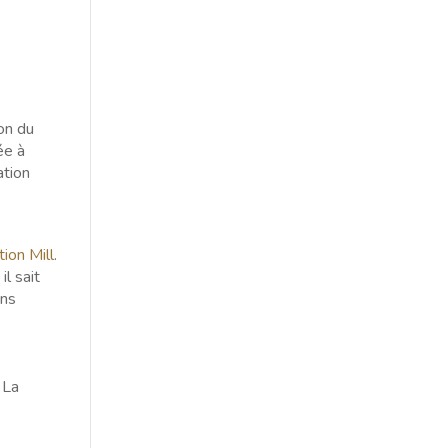
on du
ée à
ation
tion Mill
.
il sait
ans
 La