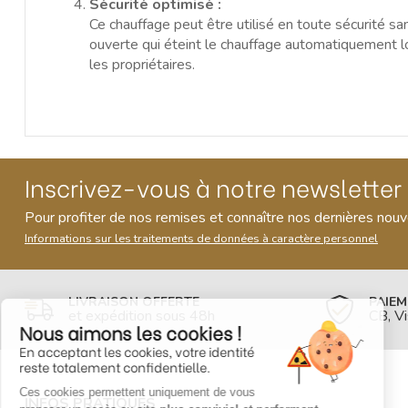
Sécurité optimisé :
Ce chauffage peut être utilisé en toute sécurité san
ouverte qui éteint le chauffage automatiquement lo
les propriétaires.
Inscrivez-vous à notre newsletter
Pour profiter de nos remises et connaître nos dernières nou
Informations sur les traitements de données à caractère personnel
LIVRAISON OFFERTE
PAIEM
et expédition sous 48h
CB, V
Nous aimons les cookies !
En acceptant les cookies, votre identité
reste totalement confidentielle.
Ces cookies permettent uniquement de vous
INFOS PRATIQUES