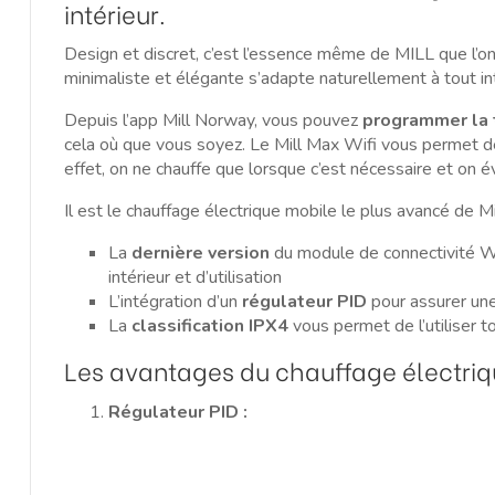
intérieur.
Design et discret, c’est l’essence même de MILL que l’o
minimaliste et élégante s’adapte naturellement à tout int
Depuis l’app Mill Norway, vous pouvez
programmer la
cela où que vous soyez. Le Mill Max Wifi vous permet de v
effet, on ne chauffe que lorsque c’est nécessaire et on évi
Il est le chauffage électrique mobile le plus avancé de Mill
La
dernière version
du module de connectivité WiF
intérieur et d’utilisation
L’intégration d’un
régulateur
PID
pour assurer un
La
classification IPX4
vous permet de l’utiliser t
Les avantages du chauffage électriqu
Régulateur PID :