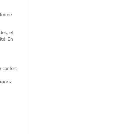
 forme
des, et
ité. En
e confort
iques