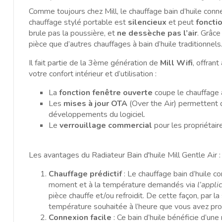
Comme toujours chez Mill, le chauffage bain d’huile conn
chauffage stylé portable est
silencieux
et peut
foncti
brule pas la poussière, et
ne dessèche pas l’air
. Grâce
pièce que d’autres chauffages à bain d’huile traditionnels
Il fait partie de la 3ème génération de
Mill Wifi
, offran
votre
confort intérieur et d’utilisation
:
La
fonction fenêtre ouverte
coupe le chauffage 
Les
mises à jour OTA
(Over the Air) permettent d
développements du logiciel.
Le
verrouillage commercial
pour les propriétair
Les avantages du Radiateur Bain d'huile Mill Gentle Air :
Chauffage prédictif
: Le chauffage bain d’huile c
moment et à la température demandés via
l’appli
pièce chauffe et/ou refroidit. De cette façon, par la
température souhaitée à l’heure que vous avez pro
Connexion facile
:
Ce bain d’huile bénéficie d’une