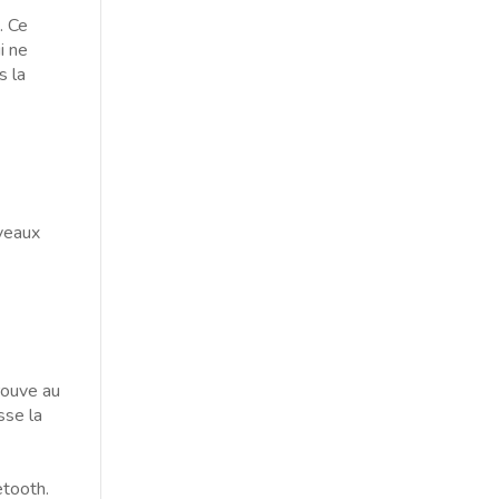
. Ce
i ne
s la
uveaux
rouve au
sse la
etooth.