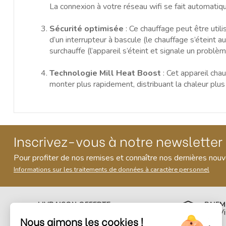
La connexion à votre réseau wifi se fait automatiq
Sécurité optimisée
: Ce chauffage peut être util
d’un interrupteur à bascule (le chauffage s’éteint a
surchauffe (l’appareil s’éteint et signale un problè
Technologie Mill Heat Boost
: Cet appareil chau
monter plus rapidement, distribuant la chaleur plus
Inscrivez-vous à notre newsletter
Pour profiter de nos remises et connaître nos dernières nou
Informations sur les traitements de données à caractère personnel
LIVRAISON OFFERTE
PAIEM
et expédition sous 48h
CB, V
Nous aimons les cookies !