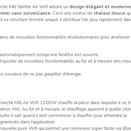
ecté Mill Gentle Air Wifi arbore un
design élégant et moderne
onner sans surveillance
. C’est une source de
chaleur douce
qu
 à sa structure fermée unique, il distribue l’air plus rapidement dan
.
t ainsi de nouvelles fonctionnalités révolutionnaires pour améliorer
automatiquement lorsqu’une fenêtre est ouverte.
’ajouter de nouvelles fonctionnalités au fur et à mesure des no
es soucieux de ne pas gaspiller d’énergie.
onnecté Mill Air Wifi 1200W chauffe la pièce dans laquelle il se t
cation Mill
. Au fur et à mesure, le chauffage apprend à quelle vite
 suite il sait quand il doit commencer à chauffer pour atteindre la
grammée dans l’application.
 nouvelle puce Wifi qui permet une connexion super facile via Blu