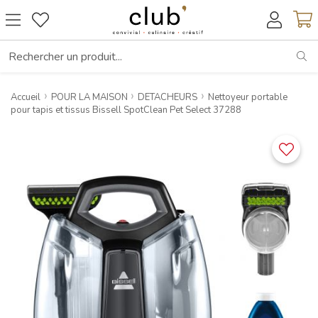
RE
Accueil
POUR LA MAISON
DETACHEURS
Nettoyeur portable
pour tapis et tissus Bissell SpotClean Pet Select 37288