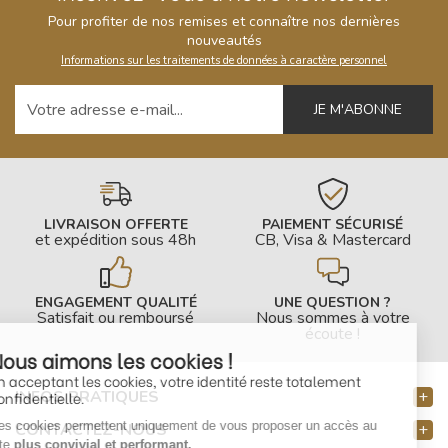
Pour profiter de nos remises et connaître nos dernières
nouveautés
Informations sur les traitements de données à caractère personnel
Votre adresse e-mail
LIVRAISON OFFERTE
PAIEMENT SÉCURISÉ
et expédition sous 48h
CB, Visa & Mastercard
ENGAGEMENT QUALITÉ
UNE QUESTION ?
Satisfait ou remboursé
Nous sommes à votre
écoute !
Nous aimons les cookies !
En acceptant les cookies, votre identité reste
INFOS PRATIQUES
totalement confidentielle.
Ces cookies permettent uniquement de vous
CONTACTEZ-NOUS
proposer un accès au site
plus convivial et performant.