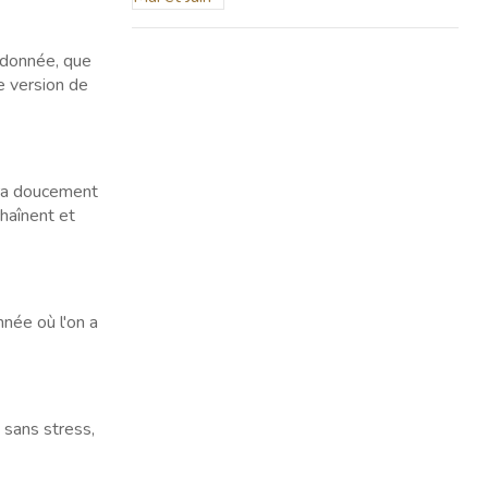
andonnée, que
e version de
tera doucement
haînent et
nnée où l'on a
 sans stress,