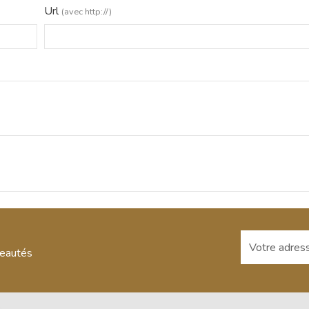
Url
(avec http://)
Votre adresse
veautés