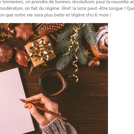
ée terminées, on prendra de bonnes résolutions pour la nouvelle 
odération, on fait du régime. Bref, la liste peut-être longue ! Qu
n que notre vie sera plus belle et légère d'ici 6 mois !